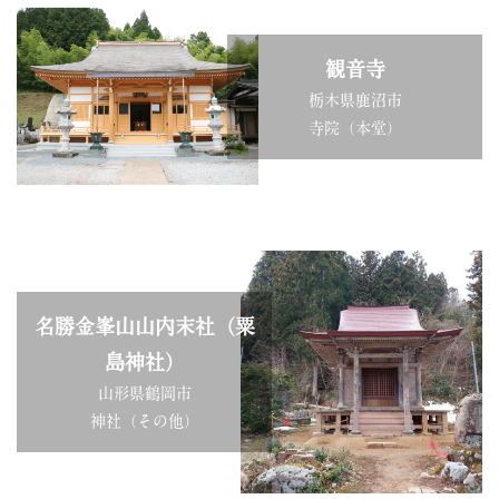
観音寺
栃木県鹿沼市
寺院（本堂）
名勝金峯山山内末社（粟
島神社）
山形県鶴岡市
神社（その他）