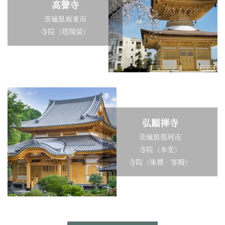
高聲寺
茨城県坂東市
寺院（塔関係）
弘願禅寺
茨城県那珂市
寺院（本堂）
寺院（庫裡・客殿）