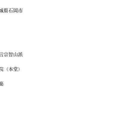
城県石岡市
言宗智山派
院（本堂）
築