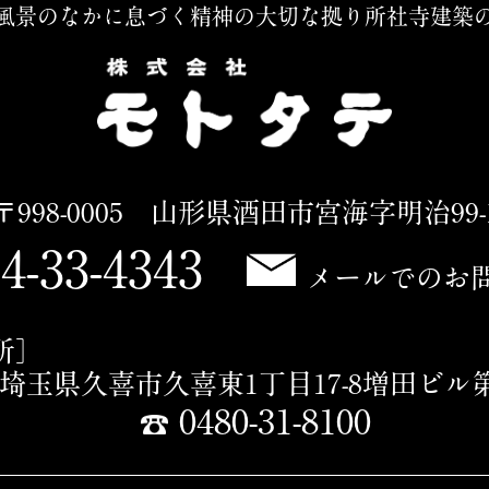
風景のなかに息づく精神の大切な拠り所
社寺建築
〒998-0005 山形県酒田市宮海字明治99-
4-33-4343
メールでのお
所］
16 埼玉県久喜市久喜東1丁目17-8増田ビル
0480-31-8100