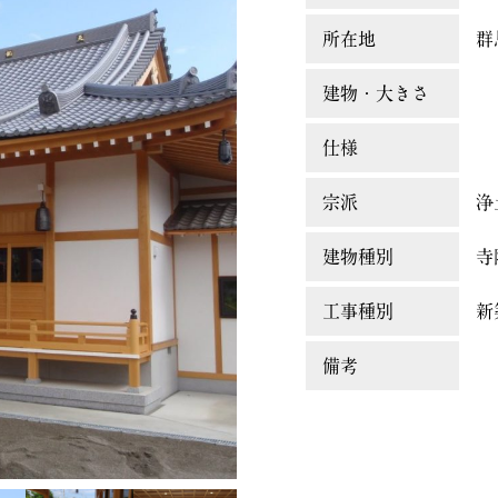
所在地
群
建物・大きさ
仕様
宗派
浄
建物種別
寺
工事種別
新
備考