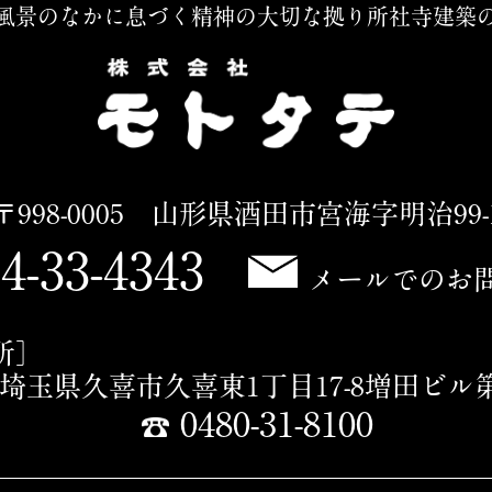
風景のなかに息づく精神の大切な拠り所
社寺建築
〒998-0005 山形県酒田市宮海字明治99-
4-33-4343
メールでのお
所］
16 埼玉県久喜市久喜東1丁目17-8増田ビル
0480-31-8100