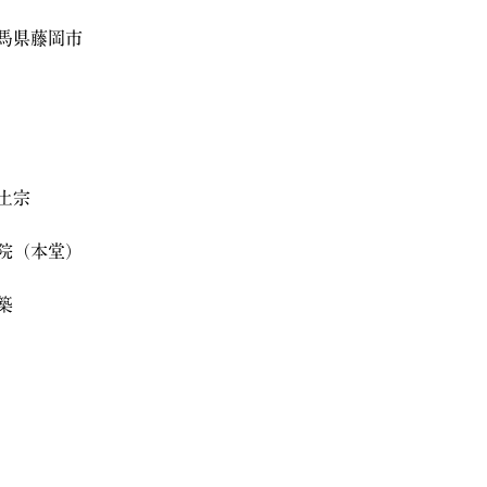
馬県藤岡市
土宗
院（本堂）
築