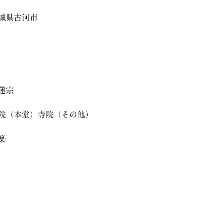
城県古河市
蓮宗
院（本堂）寺院（その他）
築