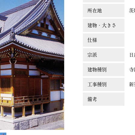
所在地
茨
建物・大きさ
仕様
宗派
日
建物種別
寺
工事種別
新
備考