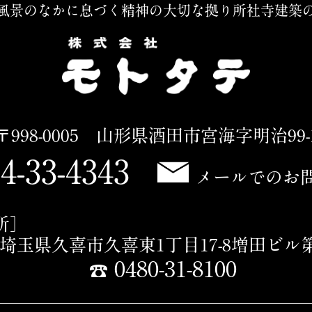
風景のなかに息づく精神の大切な拠り所
社寺建築
〒998-0005 山形県酒田市宮海字明治99-
4-33-4343
メールでのお
所］
16 埼玉県久喜市久喜東1丁目17-8増田ビル
0480-31-8100