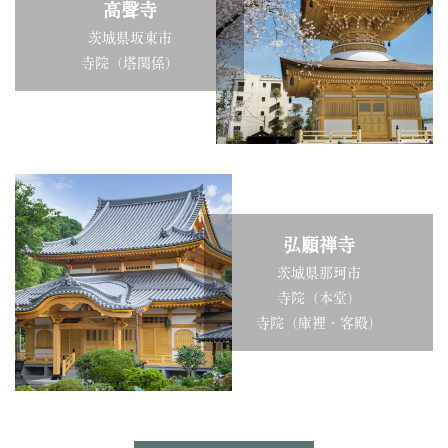
高聲寺
茨城県坂東市
寺院（塔関係）
弘願禅寺
茨城県那珂市
寺院（本堂）
寺院（庫裡・客殿）