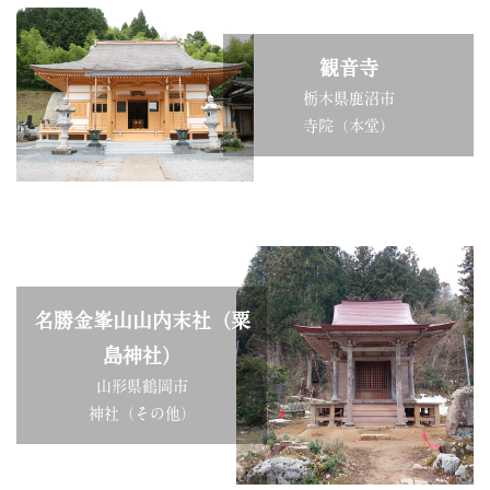
観音寺
栃木県鹿沼市
寺院（本堂）
名勝金峯山山内末社（粟
島神社）
山形県鶴岡市
神社（その他）