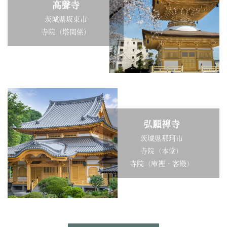
高聲寺
茨城県坂東市
寺院（塔関係）
弘願禅寺
茨城県那珂市
寺院（本堂）
寺院（庫裡・客殿）