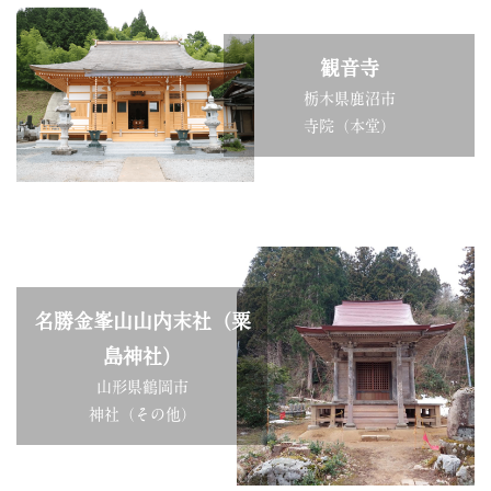
観音寺
栃木県鹿沼市
寺院（本堂）
名勝金峯山山内末社（粟
島神社）
山形県鶴岡市
神社（その他）