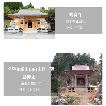
観音寺
栃木県鹿沼市
寺院（本堂）
名勝金峯山山内末社（粟
島神社）
山形県鶴岡市
神社（その他）