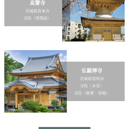
高聲寺
茨城県坂東市
寺院（塔関係）
弘願禅寺
茨城県那珂市
寺院（本堂）
寺院（庫裡・客殿）