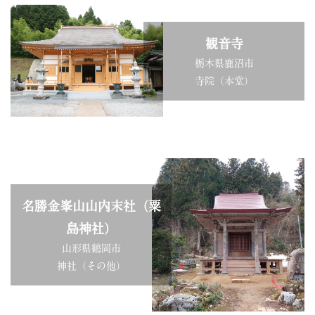
観音寺
栃木県鹿沼市
寺院（本堂）
名勝金峯山山内末社（粟
島神社）
山形県鶴岡市
神社（その他）