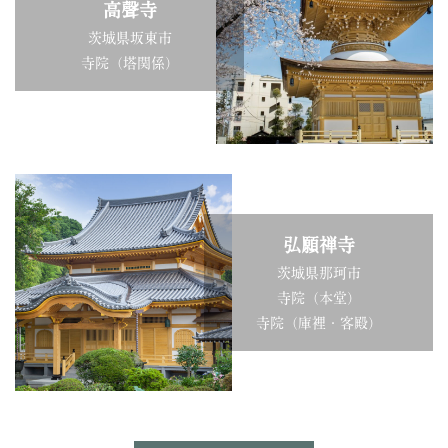
高聲寺
茨城県坂東市
寺院（塔関係）
弘願禅寺
茨城県那珂市
寺院（本堂）
寺院（庫裡・客殿）