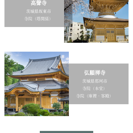
高聲寺
茨城県坂東市
寺院（塔関係）
弘願禅寺
茨城県那珂市
寺院（本堂）
寺院（庫裡・客殿）