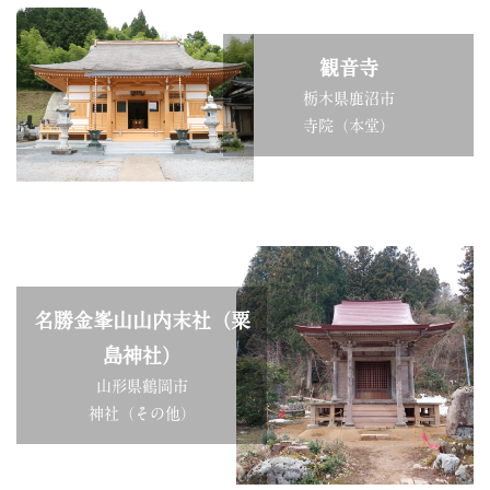
観音寺
栃木県鹿沼市
寺院（本堂）
名勝金峯山山内末社（粟
島神社）
山形県鶴岡市
神社（その他）