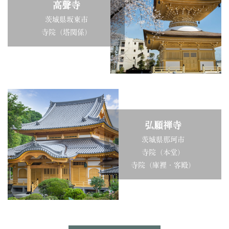
高聲寺
茨城県坂東市
寺院（塔関係）
弘願禅寺
茨城県那珂市
寺院（本堂）
寺院（庫裡・客殿）