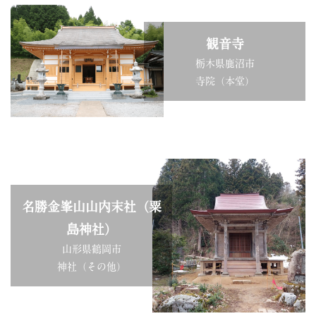
観音寺
栃木県鹿沼市
寺院（本堂）
名勝金峯山山内末社（粟
島神社）
山形県鶴岡市
神社（その他）