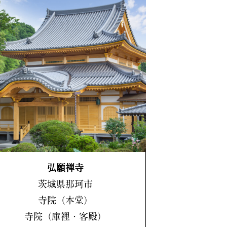
弘願禅寺
茨城県那珂市
寺院（本堂）
寺院（庫裡・客殿）