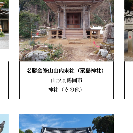
名勝金峯山山内末社（粟島神社）
山形県鶴岡市
神社（その他）