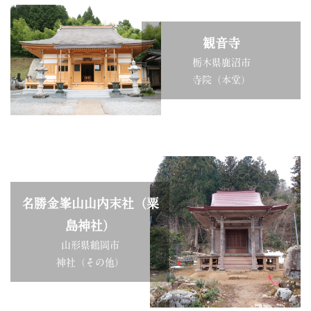
観音寺
栃木県鹿沼市
寺院（本堂）
名勝金峯山山内末社（粟
島神社）
山形県鶴岡市
神社（その他）