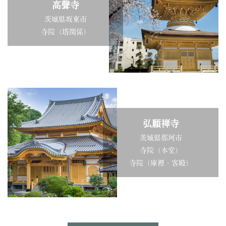
高聲寺
茨城県坂東市
寺院（塔関係）
弘願禅寺
茨城県那珂市
寺院（本堂）
寺院（庫裡・客殿）